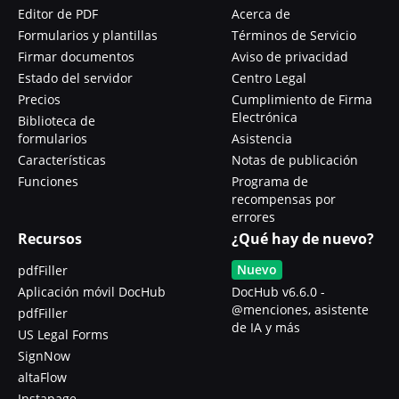
Editor de PDF
Acerca de
Formularios y plantillas
Términos de Servicio
Firmar documentos
Aviso de privacidad
Estado del servidor
Centro Legal
Precios
Cumplimiento de Firma
Electrónica
Biblioteca de
formularios
Asistencia
Características
Notas de publicación
Funciones
Programa de
recompensas por
errores
Recursos
¿Qué hay de nuevo?
Nuevo
pdfFiller
Aplicación móvil DocHub
DocHub v6.6.0 -
@menciones, asistente
pdfFiller
de IA y más
US Legal Forms
SignNow
altaFlow
Instapage