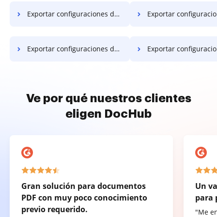
Exportar configuraciones de campo PDF en Vivo
Exportar configuraciones de campo PDF en G
Exportar configuraciones de campo PDF en Android
Exportar configuraciones de campo P
Ve por qué nuestros clientes
eligen DocHub
Gran solución para documentos
Un va
PDF con muy poco conocimiento
para 
previo requerido.
"Me e