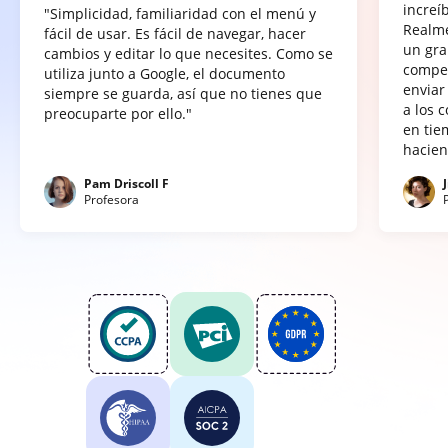
increí
"Simplicidad, familiaridad con el menú y
Realme
fácil de usar. Es fácil de navegar, hacer
un gra
cambios y editar lo que necesites. Como se
compet
utiliza junto a Google, el documento
enviar
siempre se guarda, así que no tienes que
a los 
preocuparte por ello."
en tie
hacien
Pam Driscoll F
Profesora