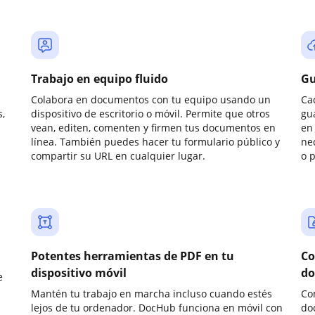
Trabajo en equipo fluido
Gu
Colabora en documentos con tu equipo usando un
Ca
,
dispositivo de escritorio o móvil. Permite que otros
gu
vean, editen, comenten y firmen tus documentos en
en 
línea. También puedes hacer tu formulario público y
ne
compartir su URL en cualquier lugar.
o 
Potentes herramientas de PDF en tu
Co
dispositivo móvil
do
e
Mantén tu trabajo en marcha incluso cuando estés
Co
lejos de tu ordenador. DocHub funciona en móvil con
do