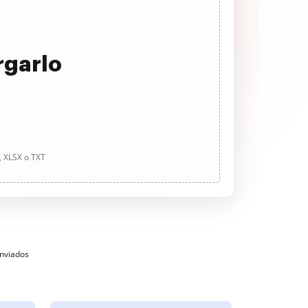
rgarlo
, XLSX o TXT
enviados