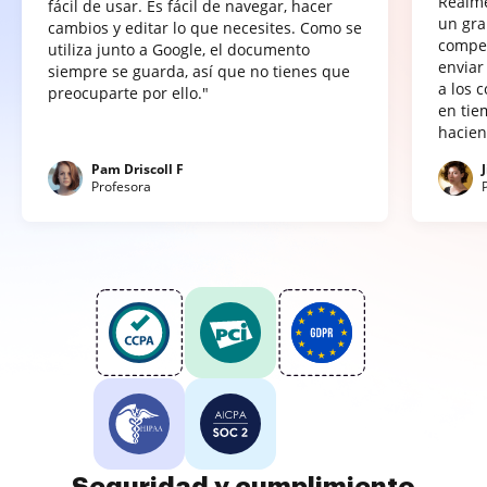
Realme
fácil de usar. Es fácil de navegar, hacer
un gra
cambios y editar lo que necesites. Como se
compet
utiliza junto a Google, el documento
enviar
siempre se guarda, así que no tienes que
a los 
preocuparte por ello."
en tie
hacien
Pam Driscoll F
Profesora
Seguridad y cumplimiento