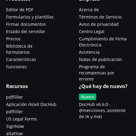
Editor de PDF
Acerca de
Formularios y plantillas
Términos de Servicio
Firmar documentos
Aviso de privacidad
Estado del servidor
Centro Legal
Precios
Cumplimiento de Firma
Electrónica
Biblioteca de
formularios
Asistencia
Características
Notas de publicación
Funciones
Programa de
recompensas por
errores
Recursos
¿Qué hay de nuevo?
Nuevo
pdfFiller
Aplicación móvil DocHub
DocHub v6.6.0 -
@menciones, asistente
pdfFiller
de IA y más
US Legal Forms
SignNow
altaFlow