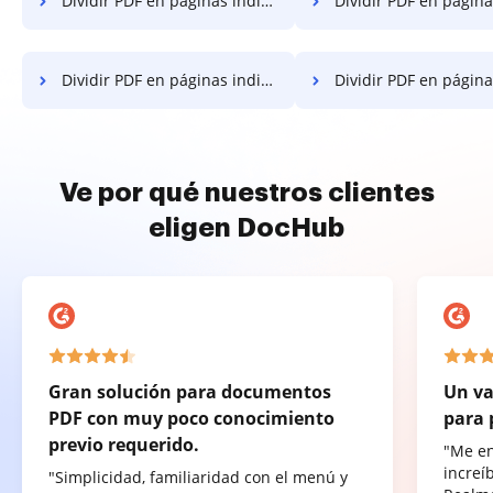
Dividir PDF en páginas individuales en el teléfono inteligente
Dividir PDF en páginas individuales 
Dividir PDF en páginas individuales en Huawei
Dividir PDF en páginas individuales
Ve por qué nuestros clientes
eligen DocHub
Gran solución para documentos
Un va
PDF con muy poco conocimiento
para 
previo requerido.
"Me e
increí
"Simplicidad, familiaridad con el menú y