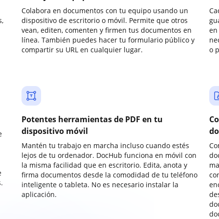
Colabora en documentos con tu equipo usando un
Ca
,
dispositivo de escritorio o móvil. Permite que otros
gu
vean, editen, comenten y firmen tus documentos en
en 
línea. También puedes hacer tu formulario público y
ne
compartir su URL en cualquier lugar.
o 
Potentes herramientas de PDF en tu
Co
dispositivo móvil
do
e
Mantén tu trabajo en marcha incluso cuando estés
Co
lejos de tu ordenador. DocHub funciona en móvil con
do
la misma facilidad que en escritorio. Edita, anota y
ma
e
firma documentos desde la comodidad de tu teléfono
co
.
inteligente o tableta. No es necesario instalar la
enc
aplicación.
de
do
do