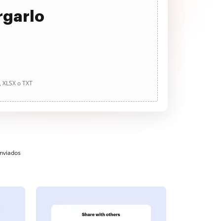
rgarlo
, XLSX o TXT
enviados