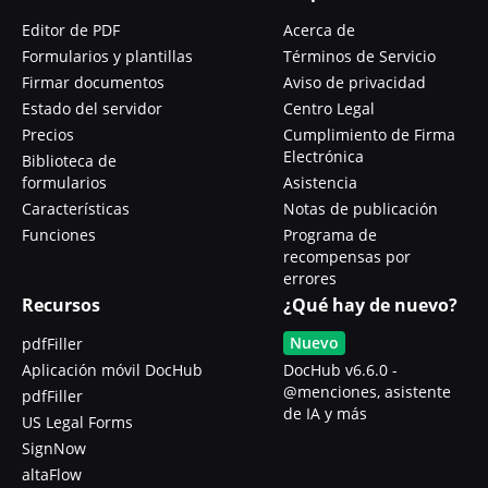
Editor de PDF
Acerca de
Formularios y plantillas
Términos de Servicio
Firmar documentos
Aviso de privacidad
Estado del servidor
Centro Legal
Precios
Cumplimiento de Firma
Electrónica
Biblioteca de
formularios
Asistencia
Características
Notas de publicación
Funciones
Programa de
recompensas por
errores
Recursos
¿Qué hay de nuevo?
Nuevo
pdfFiller
Aplicación móvil DocHub
DocHub v6.6.0 -
@menciones, asistente
pdfFiller
de IA y más
US Legal Forms
SignNow
altaFlow