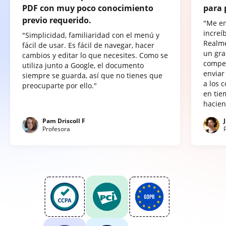
PDF con muy poco conocimiento
para 
previo requerido.
"Me e
increí
"Simplicidad, familiaridad con el menú y
Realme
fácil de usar. Es fácil de navegar, hacer
un gra
cambios y editar lo que necesites. Como se
compet
utiliza junto a Google, el documento
enviar
siempre se guarda, así que no tienes que
a los 
preocuparte por ello."
en tie
hacien
Pam Driscoll F
Profesora