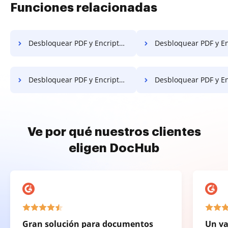
Funciones relacionadas
Desbloquear PDF y Encriptar PDF en OPPO
Desbloquear PDF y Encriptar PDF e
Desbloquear PDF y Encriptar PDF en Alcatel
Desbloquear PDF y Encriptar PDF
Ve por qué nuestros clientes
eligen DocHub
Gran solución para documentos
Un va