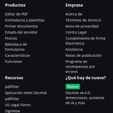
Productos
Empresa
Editor de PDF
Acerca de
Formularios y plantillas
Términos de Servicio
Firmar documentos
Aviso de privacidad
Estado del servidor
Centro Legal
Precios
Cumplimiento de Firma
Electrónica
Biblioteca de
formularios
Asistencia
Características
Notas de publicación
Funciones
Programa de
recompensas por
errores
Recursos
¿Qué hay de nuevo?
Nuevo
pdfFiller
Aplicación móvil DocHub
DocHub v6.6.0 -
@menciones, asistente
pdfFiller
de IA y más
US Legal Forms
SignNow