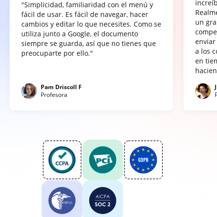
increí
"Simplicidad, familiaridad con el menú y
Realme
fácil de usar. Es fácil de navegar, hacer
un gra
cambios y editar lo que necesites. Como se
compet
utiliza junto a Google, el documento
enviar
siempre se guarda, así que no tienes que
a los 
preocuparte por ello."
en tie
hacien
Pam Driscoll F
Profesora