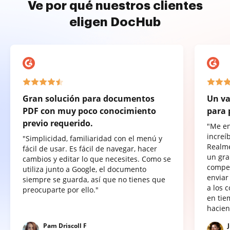
Ve por qué nuestros clientes
eligen DocHub
Gran solución para documentos
Un va
PDF con muy poco conocimiento
para 
previo requerido.
"Me e
increí
"Simplicidad, familiaridad con el menú y
Realme
fácil de usar. Es fácil de navegar, hacer
un gra
cambios y editar lo que necesites. Como se
compet
utiliza junto a Google, el documento
enviar
siempre se guarda, así que no tienes que
a los 
preocuparte por ello."
en tie
hacien
Pam Driscoll F