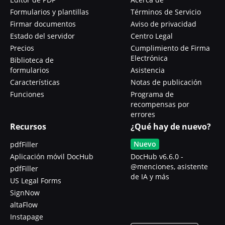
Formularios y plantillas
Términos de Servicio
Firmar documentos
Aviso de privacidad
Estado del servidor
Centro Legal
Precios
Cumplimiento de Firma
Electrónica
Biblioteca de
formularios
Asistencia
Características
Notas de publicación
Funciones
Programa de
recompensas por
errores
Recursos
¿Qué hay de nuevo?
Nuevo
pdfFiller
Aplicación móvil DocHub
DocHub v6.6.0 -
@menciones, asistente
pdfFiller
de IA y más
US Legal Forms
SignNow
altaFlow
Instapage