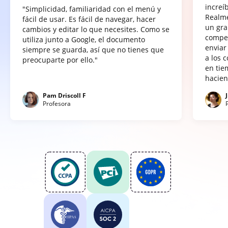
increí
"Simplicidad, familiaridad con el menú y
Realme
fácil de usar. Es fácil de navegar, hacer
un gra
cambios y editar lo que necesites. Como se
compet
utiliza junto a Google, el documento
enviar
siempre se guarda, así que no tienes que
a los 
preocuparte por ello."
en tie
hacien
Pam Driscoll F
Profesora