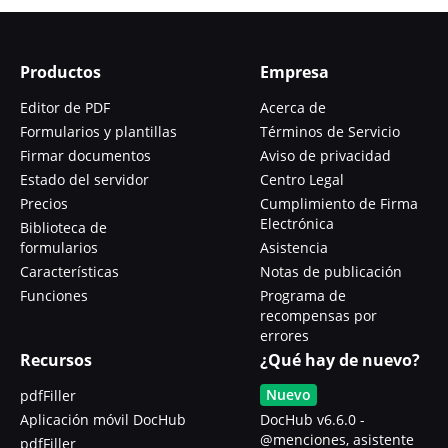
Productos
Empresa
Editor de PDF
Acerca de
Formularios y plantillas
Términos de Servicio
Firmar documentos
Aviso de privacidad
Estado del servidor
Centro Legal
Precios
Cumplimiento de Firma
Electrónica
Biblioteca de
formularios
Asistencia
Características
Notas de publicación
Funciones
Programa de
recompensas por
errores
Recursos
¿Qué hay de nuevo?
Nuevo
pdfFiller
Aplicación móvil DocHub
DocHub v6.6.0 -
@menciones, asistente
pdfFiller