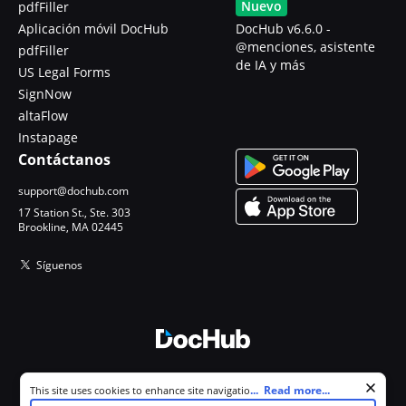
Nuevo
pdfFiller
Aplicación móvil DocHub
DocHub v6.6.0 -
@menciones, asistente
pdfFiller
de IA y más
US Legal Forms
SignNow
altaFlow
Instapage
Contáctanos
support@dochub.com
17 Station St., Ste. 303
Brookline, MA 02445
Síguenos
© 2026 DocHub, LLC
Cookie consent notice
...
Read more...
This site uses cookies to enhance site navigation and personalize
Todos los derechos reservados.