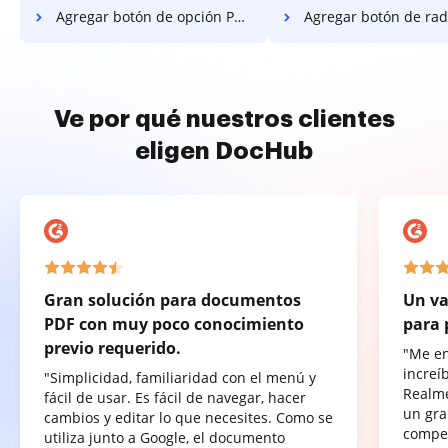
Agregar botón de opción PDF en LG
Agregar botón de radio PDF e
Ve por qué nuestros clientes
eligen DocHub
Gran solución para documentos
Un va
PDF con muy poco conocimiento
para 
previo requerido.
"Me e
increí
"Simplicidad, familiaridad con el menú y
Realme
fácil de usar. Es fácil de navegar, hacer
un gra
cambios y editar lo que necesites. Como se
compet
utiliza junto a Google, el documento