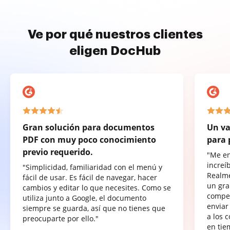
Ve por qué nuestros clientes
eligen DocHub
Gran solución para documentos
Un va
PDF con muy poco conocimiento
para 
previo requerido.
"Me e
increí
"Simplicidad, familiaridad con el menú y
Realme
fácil de usar. Es fácil de navegar, hacer
un gra
cambios y editar lo que necesites. Como se
compet
utiliza junto a Google, el documento
enviar
siempre se guarda, así que no tienes que
a los 
preocuparte por ello."
en tie