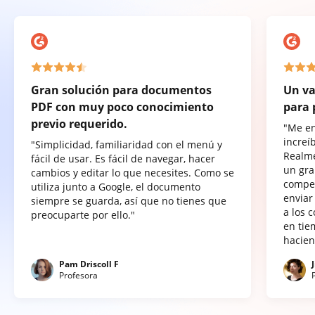
Gran solución para documentos
Un va
PDF con muy poco conocimiento
para 
previo requerido.
"Me e
increí
"Simplicidad, familiaridad con el menú y
Realme
fácil de usar. Es fácil de navegar, hacer
un gra
cambios y editar lo que necesites. Como se
compet
utiliza junto a Google, el documento
enviar
siempre se guarda, así que no tienes que
a los 
preocuparte por ello."
en tie
hacien
Pam Driscoll F
Profesora