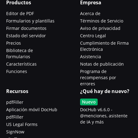
Productos
Empresa
Editor de PDF
Acerca de
Formularios y plantillas
Términos de Servicio
Firmar documentos
Aviso de privacidad
Estado del servidor
Centro Legal
Precios
Cumplimiento de Firma
Electrónica
Biblioteca de
formularios
Asistencia
Características
Notas de publicación
Funciones
Programa de
recompensas por
errores
Recursos
¿Qué hay de nuevo?
Nuevo
pdfFiller
Aplicación móvil DocHub
DocHub v6.6.0 -
@menciones, asistente
pdfFiller
de IA y más
US Legal Forms
SignNow