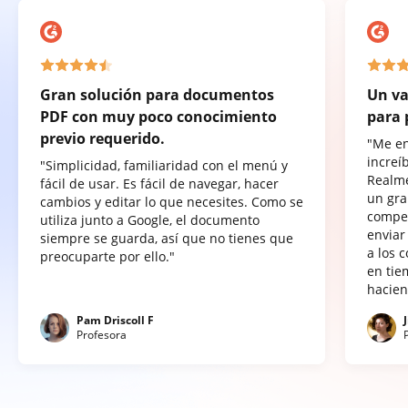
Gran solución para documentos
Un va
PDF con muy poco conocimiento
para 
previo requerido.
"Me e
increí
"Simplicidad, familiaridad con el menú y
Realme
fácil de usar. Es fácil de navegar, hacer
un gra
cambios y editar lo que necesites. Como se
compet
utiliza junto a Google, el documento
enviar
siempre se guarda, así que no tienes que
a los 
preocuparte por ello."
en tie
hacien
Pam Driscoll F
Profesora