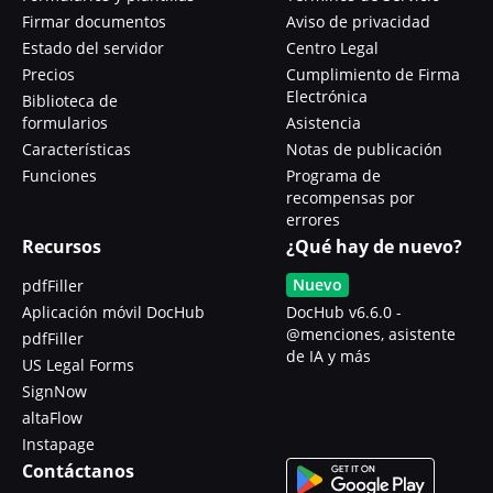
Firmar documentos
Aviso de privacidad
Estado del servidor
Centro Legal
Precios
Cumplimiento de Firma
Electrónica
Biblioteca de
formularios
Asistencia
Características
Notas de publicación
Funciones
Programa de
recompensas por
errores
Recursos
¿Qué hay de nuevo?
Nuevo
pdfFiller
Aplicación móvil DocHub
DocHub v6.6.0 -
@menciones, asistente
pdfFiller
de IA y más
US Legal Forms
SignNow
altaFlow
Instapage
Contáctanos