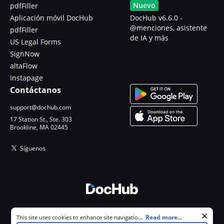
Nuevo
pdfFiller
Aplicación móvil DocHub
DocHub v6.6.0 -
@menciones, asistente
pdfFiller
de IA y más
US Legal Forms
SignNow
altaFlow
Instapage
Contáctanos
support@dochub.com
17 Station St., Ste. 303
Brookline, MA 02445
Síguenos
© 2026 DocHub, LLC
Cookie consent notice
...
Read more...
This site uses cookies to enhance site navigation and personalize
Todos los derechos reservados.