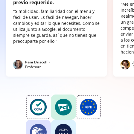
previo requerido.
"Me e
increí
"Simplicidad, familiaridad con el menú y
Realme
fácil de usar. Es fácil de navegar, hacer
un gra
cambios y editar lo que necesites. Como se
compet
utiliza junto a Google, el documento
enviar
siempre se guarda, así que no tienes que
a los 
preocuparte por ello."
en tie
hacien
Pam Driscoll F
Profesora