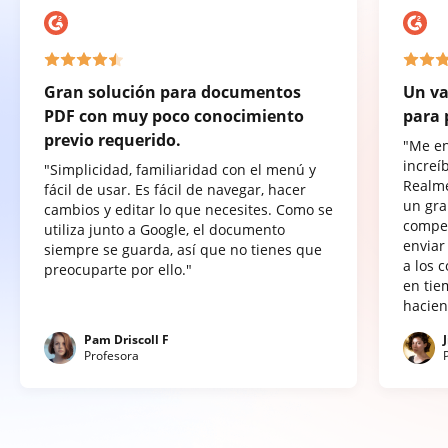
Gran solución para documentos
Un va
PDF con muy poco conocimiento
para 
previo requerido.
"Me e
increí
"Simplicidad, familiaridad con el menú y
Realme
fácil de usar. Es fácil de navegar, hacer
un gra
cambios y editar lo que necesites. Como se
compet
utiliza junto a Google, el documento
enviar
siempre se guarda, así que no tienes que
a los 
preocuparte por ello."
en tie
hacien
Pam Driscoll F
Profesora