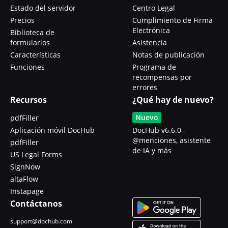
Estado del servidor
Centro Legal
Precios
Cumplimiento de Firma
Electrónica
Biblioteca de
formularios
Asistencia
Características
Notas de publicación
Funciones
Programa de
recompensas por
errores
Recursos
¿Qué hay de nuevo?
Nuevo
pdfFiller
Aplicación móvil DocHub
DocHub v6.6.0 -
@menciones, asistente
pdfFiller
de IA y más
US Legal Forms
SignNow
altaFlow
Instapage
Contáctanos
support@dochub.com