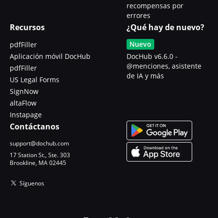
recompensas por
errores
Recursos
¿Qué hay de nuevo?
Nuevo
pdfFiller
Aplicación móvil DocHub
DocHub v6.6.0 -
@menciones, asistente
pdfFiller
de IA y más
US Legal Forms
SignNow
altaFlow
Instapage
Contáctanos
support@dochub.com
17 Station St., Ste. 303
Brookline, MA 02445
Síguenos