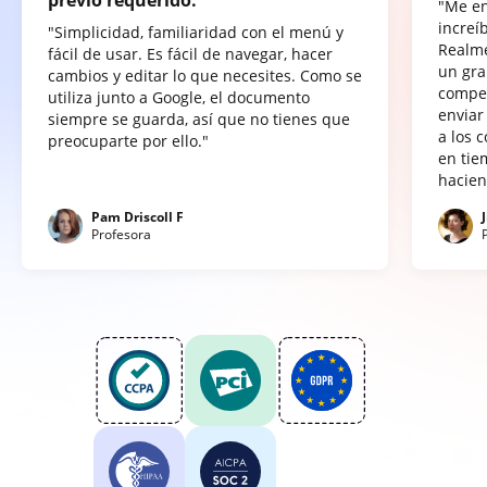
"Me e
increí
"Simplicidad, familiaridad con el menú y
Realme
fácil de usar. Es fácil de navegar, hacer
un gra
cambios y editar lo que necesites. Como se
compet
utiliza junto a Google, el documento
enviar
siempre se guarda, así que no tienes que
a los 
preocuparte por ello."
en tie
hacien
Pam Driscoll F
Profesora