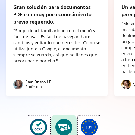
Gran solución para documentos
Un va
PDF con muy poco conocimiento
para 
previo requerido.
"Me e
increí
"Simplicidad, familiaridad con el menú y
Realme
fácil de usar. Es fácil de navegar, hacer
un gra
cambios y editar lo que necesites. Como se
compet
utiliza junto a Google, el documento
enviar
siempre se guarda, así que no tienes que
a los 
preocuparte por ello."
en tie
hacien
Pam Driscoll F
Profesora