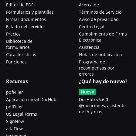
Editor de PDF
Acerca de
Formularios y plantillas
Términos de Servicio
Firmar documentos
Aviso de privacidad
Estado del servidor
Centro Legal
Precios
Cumplimiento de Firma
Electrónica
Biblioteca de
formularios
Asistencia
Características
Notas de publicación
Funciones
Programa de
recompensas por
errores
Recursos
¿Qué hay de nuevo?
Nuevo
pdfFiller
Aplicación móvil DocHub
DocHub v6.6.0 -
@menciones, asistente
pdfFiller
de IA y más
US Legal Forms
SignNow
altaFlow
Instapage