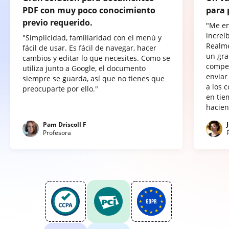
PDF con muy poco conocimiento
para 
previo requerido.
"Me e
increí
"Simplicidad, familiaridad con el menú y
Realme
fácil de usar. Es fácil de navegar, hacer
un gra
cambios y editar lo que necesites. Como se
compet
utiliza junto a Google, el documento
enviar
siempre se guarda, así que no tienes que
a los 
preocuparte por ello."
en tie
hacien
Pam Driscoll F
Profesora