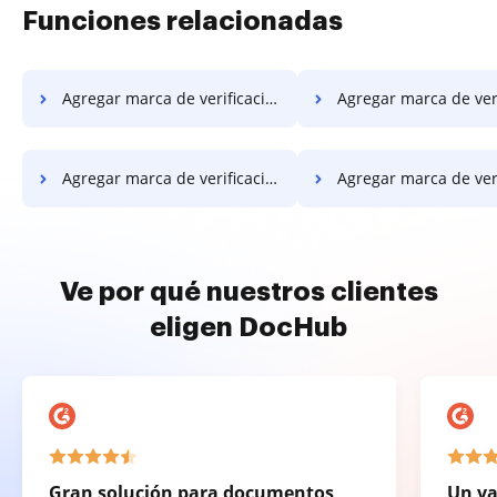
Funciones relacionadas
Agregar marca de verificación en PDF en OnePlus
Agregar marca de verificación en PD
Agregar marca de verificación en PDF en el sistema operativo móvil de Microsoft
Agregar marca de verificación en PDF
Ve por qué nuestros clientes
eligen DocHub
Gran solución para documentos
Un va