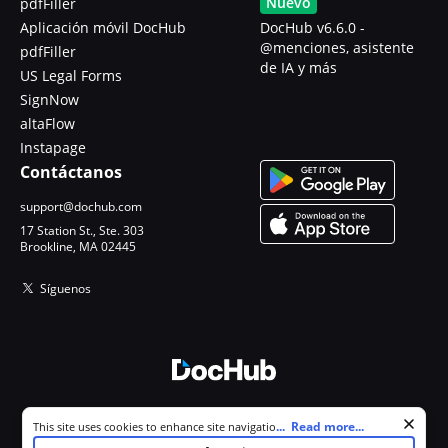
Nuevo
pdfFiller
Aplicación móvil DocHub
DocHub v6.6.0 -
@menciones, asistente
pdfFiller
de IA y más
US Legal Forms
SignNow
altaFlow
Instapage
Contáctanos
support@dochub.com
17 Station St., Ste. 303
Brookline, MA 02445
Síguenos
© 2026 DocHub, LLC
Cookie consent notice
...
Read more...
This site uses cookies to enhance site navigation and personalize
Todos los derechos reservados.
your experience. By using this site you agree to our use of cookies as