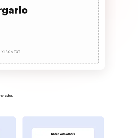
rgarlo
, XLSX o TXT
enviados