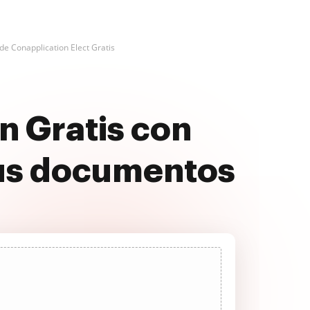
 de Conapplication Elect Gratis
n Gratis con
us documentos