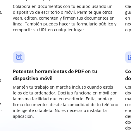
Colabora en documentos con tu equipo usando un
Ca
,
dispositivo de escritorio o móvil. Permite que otros
gu
vean, editen, comenten y firmen tus documentos en
en 
línea. También puedes hacer tu formulario público y
ne
compartir su URL en cualquier lugar.
o 
Potentes herramientas de PDF en tu
Co
dispositivo móvil
do
e
Mantén tu trabajo en marcha incluso cuando estés
Co
lejos de tu ordenador. DocHub funciona en móvil con
do
la misma facilidad que en escritorio. Edita, anota y
ma
e
firma documentos desde la comodidad de tu teléfono
co
.
inteligente o tableta. No es necesario instalar la
enc
aplicación.
de
do
do