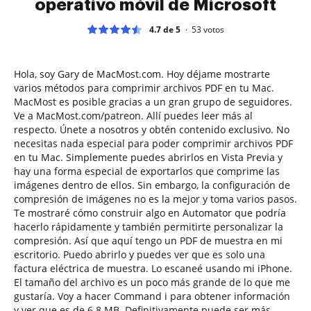
operativo móvil de Microsoft
4.7 de 5
53
votos
Hola, soy Gary de MacMost.com. Hoy déjame mostrarte
varios métodos para comprimir archivos PDF en tu Mac.
MacMost es posible gracias a un gran grupo de seguidores.
Ve a MacMost.com/patreon. Allí puedes leer más al
respecto. Únete a nosotros y obtén contenido exclusivo. No
necesitas nada especial para poder comprimir archivos PDF
en tu Mac. Simplemente puedes abrirlos en Vista Previa y
hay una forma especial de exportarlos que comprime las
imágenes dentro de ellos. Sin embargo, la configuración de
compresión de imágenes no es la mejor y toma varios pasos.
Te mostraré cómo construir algo en Automator que podría
hacerlo rápidamente y también permitirte personalizar la
compresión. Así que aquí tengo un PDF de muestra en mi
escritorio. Puedo abrirlo y puedes ver que es solo una
factura eléctrica de muestra. Lo escaneé usando mi iPhone.
El tamaño del archivo es un poco más grande de lo que me
gustaría. Voy a hacer Command i para obtener información
y ver que es de 6.8 MB. Definitivamente puede ser más