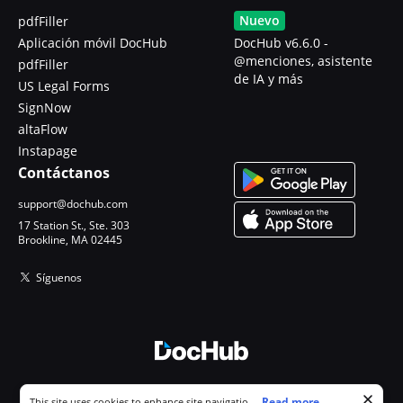
Nuevo
pdfFiller
Aplicación móvil DocHub
DocHub v6.6.0 -
@menciones, asistente
pdfFiller
de IA y más
US Legal Forms
SignNow
altaFlow
Instapage
Contáctanos
support@dochub.com
17 Station St., Ste. 303
Brookline, MA 02445
Síguenos
© 2026 DocHub, LLC
Cookie consent notice
...
Read more...
This site uses cookies to enhance site navigation and personalize