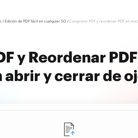
o
Edición de PDF fácil en cualquier SO
Comprimir PDF y reordenar PDF en ma
DF y Reordenar PDF
 abrir y cerrar de o