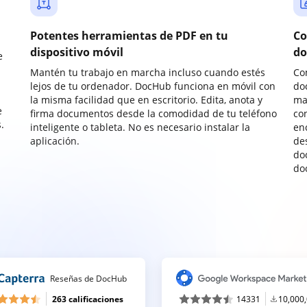
Potentes herramientas de PDF en tu
Co
dispositivo móvil
do
e
Mantén tu trabajo en marcha incluso cuando estés
Co
lejos de tu ordenador. DocHub funciona en móvil con
do
la misma facilidad que en escritorio. Edita, anota y
ma
e
firma documentos desde la comodidad de tu teléfono
co
.
inteligente o tableta. No es necesario instalar la
enc
aplicación.
de
do
do
Reseñas de DocHub
263 calificaciones
14331
10,000