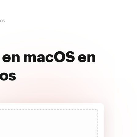
cOS
 en macOS en
jos