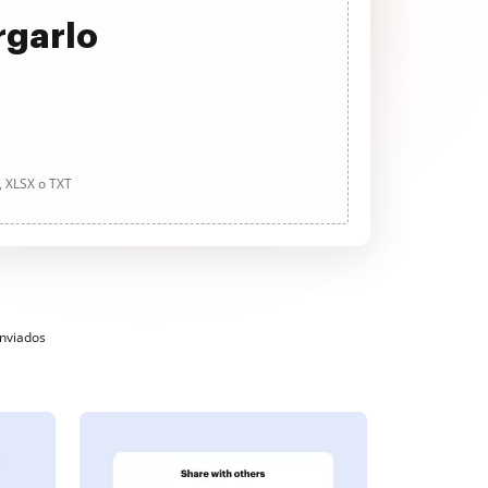
rgarlo
, XLSX o TXT
enviados