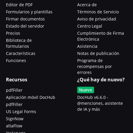
Editor de PDF
Acerca de
Formularios y plantillas
Términos de Servicio
Firmar documentos
Aviso de privacidad
Estado del servidor
Centro Legal
Precios
Cumplimiento de Firma
Electrónica
Biblioteca de
formularios
Asistencia
Características
Notas de publicación
Funciones
Programa de
recompensas por
errores
Recursos
¿Qué hay de nuevo?
Nuevo
pdfFiller
Aplicación móvil DocHub
DocHub v6.6.0 -
@menciones, asistente
pdfFiller
de IA y más
US Legal Forms
SignNow
altaFlow
Instapage