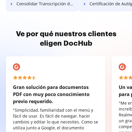
Consolidar Transcripción de Estadísticas Gratis
Certificación de Autógrafo Mi
Ve por qué nuestros clientes
eligen DocHub
Gran solución para documentos
Un va
PDF con muy poco conocimiento
para 
previo requerido.
"Me e
increí
"Simplicidad, familiaridad con el menú y
Realme
fácil de usar. Es fácil de navegar, hacer
un gra
cambios y editar lo que necesites. Como se
compet
utiliza junto a Google, el documento