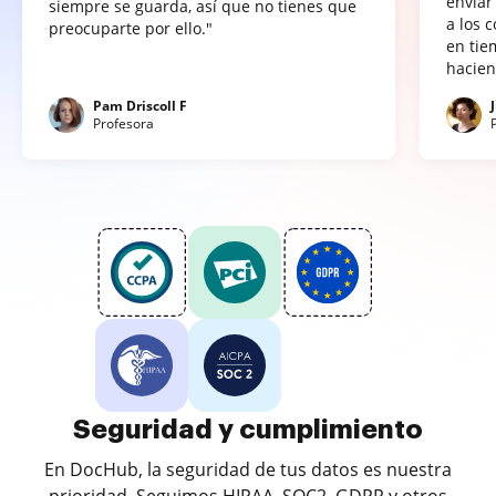
enviar
siempre se guarda, así que no tienes que
a los 
preocuparte por ello."
en tie
hacien
Pam Driscoll F
Profesora
Seguridad y cumplimiento
En DocHub, la seguridad de tus datos es nuestra
prioridad. Seguimos HIPAA, SOC2, GDPR y otros