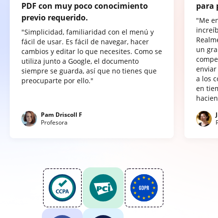
PDF con muy poco conocimiento
para 
previo requerido.
"Me e
increí
"Simplicidad, familiaridad con el menú y
Realme
fácil de usar. Es fácil de navegar, hacer
un gra
cambios y editar lo que necesites. Como se
compet
utiliza junto a Google, el documento
enviar
siempre se guarda, así que no tienes que
a los 
preocuparte por ello."
en tie
hacien
Pam Driscoll F
Profesora