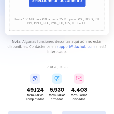
Seleccione un documento
Hasta 100 MB para PDF y hasta 25 MB para DOC, DOCX, RTF,
PPT, PPTX, JPEG, PNG, JFIF, XLS, XLSX o TXT
Nota:
Algunas funciones descritas aquí aún no están
disponibles. Contáctenos en
support@dochub.com
si está
interesado.
7 AGO, 2026
49,124
5,930
4,403
formularios
formularios
formularios
completados
firmados
enviados