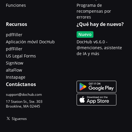
Funciones
Programa de
recompensas por
errores
Recursos
¿Qué hay de nuevo?
Nuevo
pdfFiller
Aplicación móvil DocHub
DocHub v6.6.0 -
@menciones, asistente
pdfFiller
de IA y más
US Legal Forms
SignNow
altaFlow
Instapage
Contáctanos
support@dochub.com
17 Station St., Ste. 303
Brookline, MA 02445
Síguenos