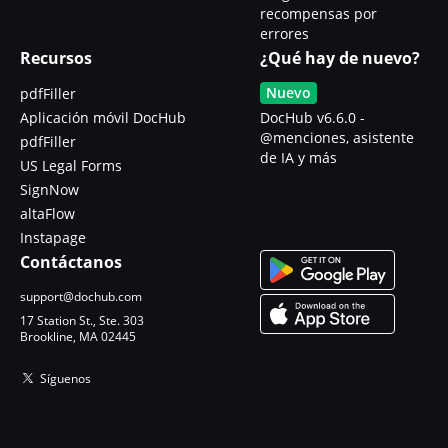
recompensas por
errores
Recursos
¿Qué hay de nuevo?
Nuevo
pdfFiller
Aplicación móvil DocHub
DocHub v6.6.0 -
@menciones, asistente
pdfFiller
de IA y más
US Legal Forms
SignNow
altaFlow
Instapage
Contáctanos
support@dochub.com
17 Station St., Ste. 303
Brookline, MA 02445
Síguenos