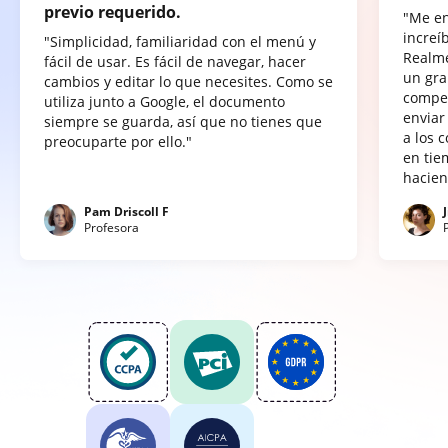
previo requerido.
"Me e
increí
"Simplicidad, familiaridad con el menú y
Realme
fácil de usar. Es fácil de navegar, hacer
un gra
cambios y editar lo que necesites. Como se
compet
utiliza junto a Google, el documento
enviar
siempre se guarda, así que no tienes que
a los 
preocuparte por ello."
en tie
hacien
Pam Driscoll F
Profesora