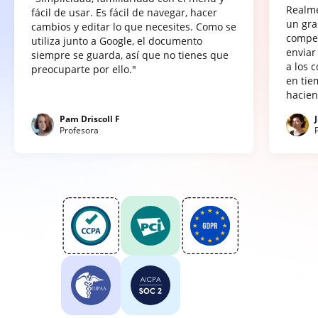
Realme
fácil de usar. Es fácil de navegar, hacer
un gra
cambios y editar lo que necesites. Como se
compet
utiliza junto a Google, el documento
enviar
siempre se guarda, así que no tienes que
a los 
preocuparte por ello."
en tie
hacien
Pam Driscoll F
Profesora