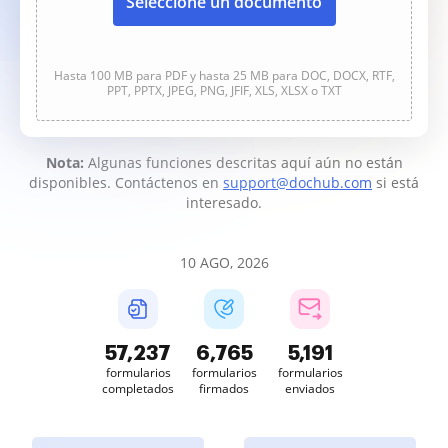
Seleccione un documento
Hasta 100 MB para PDF y hasta 25 MB para DOC, DOCX, RTF,
PPT, PPTX, JPEG, PNG, JFIF, XLS, XLSX o TXT
Nota:
Algunas funciones descritas aquí aún no están
disponibles. Contáctenos en
support@dochub.com
si está
interesado.
10 AGO, 2026
57,241
6,765
5,191
formularios
formularios
formularios
completados
firmados
enviados