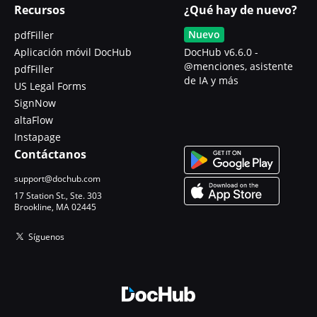
Recursos
¿Qué hay de nuevo?
Nuevo
pdfFiller
Aplicación móvil DocHub
DocHub v6.6.0 -
@menciones, asistente
pdfFiller
de IA y más
US Legal Forms
SignNow
altaFlow
Instapage
Contáctanos
support@dochub.com
17 Station St., Ste. 303
Brookline, MA 02445
Síguenos