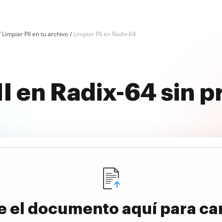
Limpiar PII en tu archivo
Limpiar PII en Radix-64
II en Radix-64 sin 
e el documento aquí para ca