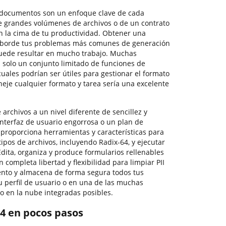
 documentos son un enfoque clave de cada
e grandes volúmenes de archivos o de un contrato
n la cima de tu productividad. Obtener una
 aborde tus problemas más comunes de generación
uede resultar en mucho trabajo. Muchas
n solo un conjunto limitado de funciones de
cuales podrían ser útiles para gestionar el formato
eje cualquier formato y tarea sería una excelente
 archivos a un nivel diferente de sencillez y
 interfaz de usuario engorrosa o un plan de
 proporciona herramientas y características para
ipos de archivos, incluyendo Radix-64, y ejecutar
 Edita, organiza y produce formularios rellenables
n completa libertad y flexibilidad para limpiar PII
nto y almacena de forma segura todos tus
u perfil de usuario o en una de las muchas
 en la nube integradas posibles.
64 en pocos pasos