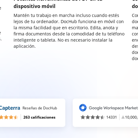
dispositivo móvil
do
e
Mantén tu trabajo en marcha incluso cuando estés
Co
lejos de tu ordenador. DocHub funciona en móvil con
do
la misma facilidad que en escritorio. Edita, anota y
ma
e
firma documentos desde la comodidad de tu teléfono
co
.
inteligente o tableta. No es necesario instalar la
enc
aplicación.
de
do
do
Reseñas de DocHub
263 calificaciones
14331
10,000