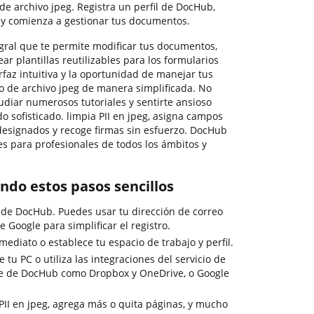
 de archivo jpeg. Registra un perfil de DocHub,
o y comienza a gestionar tus documentos.
ral que te permite modificar tus documentos,
ar plantillas reutilizables para los formularios
rfaz intuitiva y la oportunidad de manejar tus
o de archivo jpeg de manera simplificada. No
udiar numerosos tutoriales y sentirte ansioso
 sofisticado. limpia PII en jpeg, asigna campos
 designados y recoge firmas sin esfuerzo. DocHub
es para profesionales de todos los ámbitos y
ando estos pasos sencillos
o de DocHub. Puedes usar tu dirección de correo
de Google para simplificar el registro.
mediato o establece tu espacio de trabajo y perfil.
u PC o utiliza las integraciones del servicio de
e de DocHub como Dropbox y OneDrive, o Google
 PII en jpeg, agrega más o quita páginas, y mucho