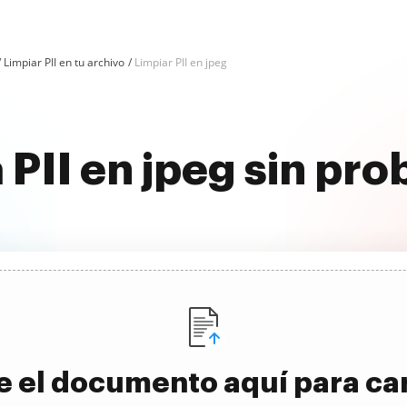
Limpiar PII en tu archivo
Limpiar PII en jpeg
 PII en jpeg sin pr
e el documento aquí para ca