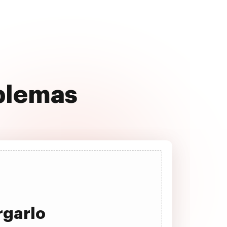
oblemas
rgarlo