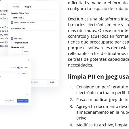
dificultad y manejar el formato
configura tu espacio de trabaj
DocHub es una plataforma integ
firmarlos electrónicamente y cre
más utilizados. Ofrece una inte
contratos y acuerdos en format
tienes que preocuparte por est
porque el software es demasiado
rellenables a los destinatarios
se trata de potentes capacidad
necesidades.
limpia PII en jpeg us
Consigue un perfil gratuit
electrónico actual o perfil 
Pasa a modificar jpeg de in
Agrega tu documento desde t
almacenamiento en la nub
Drive.
Modifica tu archivo, limpia