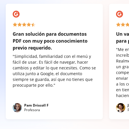
Gran solución para documentos
Un va
PDF con muy poco conocimiento
para 
previo requerido.
"Me e
increí
"Simplicidad, familiaridad con el menú y
Realme
fácil de usar. Es fácil de navegar, hacer
un gra
cambios y editar lo que necesites. Como se
compet
utiliza junto a Google, el documento
enviar
siempre se guarda, así que no tienes que
a los 
preocuparte por ello."
en tie
hacien
Pam Driscoll F
Profesora