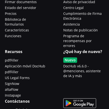
Firmar documentos
Aviso de privacidad
Estado del servidor
Centro Legal
Precios
Cumplimiento de Firma
Electrónica
Biblioteca de
formularios
Asistencia
Características
Notas de publicación
Funciones
Programa de
recompensas por
errores
Recursos
¿Qué hay de nuevo?
Nuevo
pdfFiller
Aplicación móvil DocHub
DocHub v6.6.0 -
@menciones, asistente
pdfFiller
de IA y más
US Legal Forms
SignNow
altaFlow
Instapage
Contáctanos