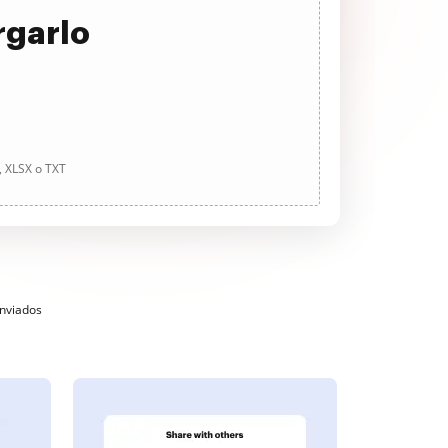
rgarlo
, XLSX o TXT
enviados