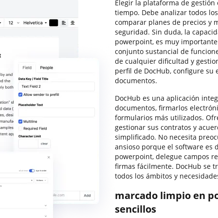
Elegir la plataforma de gestión
tiempo. Debe analizar todos los
comparar planes de precios y m
seguridad. Sin duda, la capacid
powerpoint, es muy importante
conjunto sustancial de funcion
de cualquier dificultad y gesti
perfil de DocHub, configure su 
documentos.
DocHub es una aplicación integ
documentos, firmarlos electróni
formularios más utilizados. Ofr
gestionar sus contratos y acue
simplificado. No necesita preo
ansioso porque el software es 
powerpoint, delegue campos rel
firmas fácilmente. DocHub se t
todos los ámbitos y necesidade
marcado limpio en po
sencillos