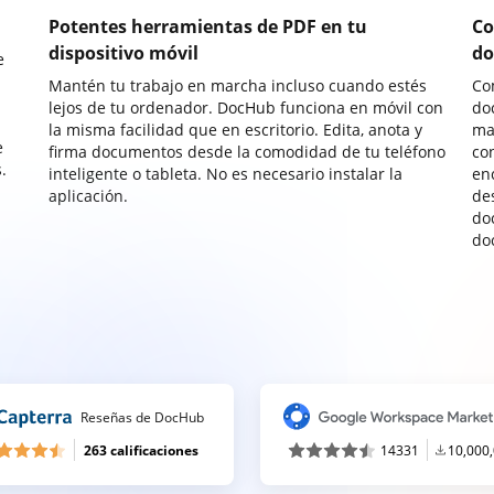
Potentes herramientas de PDF en tu
Co
dispositivo móvil
do
e
Mantén tu trabajo en marcha incluso cuando estés
Co
lejos de tu ordenador. DocHub funciona en móvil con
do
la misma facilidad que en escritorio. Edita, anota y
ma
e
firma documentos desde la comodidad de tu teléfono
co
.
inteligente o tableta. No es necesario instalar la
enc
aplicación.
de
do
do
Reseñas de DocHub
263 calificaciones
14331
10,000