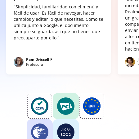
increí
"Simplicidad, familiaridad con el menú y
Realme
fácil de usar. Es fácil de navegar, hacer
un gra
cambios y editar lo que necesites. Como se
compet
utiliza junto a Google, el documento
enviar
siempre se guarda, así que no tienes que
a los 
preocuparte por ello."
en tie
hacien
Pam Driscoll F
Profesora