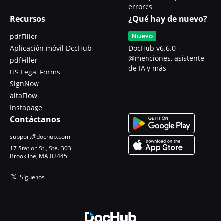
errores
Recursos
¿Qué hay de nuevo?
Nuevo
pdfFiller
Aplicación móvil DocHub
DocHub v6.6.0 -
@menciones, asistente
pdfFiller
de IA y más
US Legal Forms
SignNow
altaFlow
Instapage
Contáctanos
support@dochub.com
17 Station St., Ste. 303
Brookline, MA 02445
Síguenos