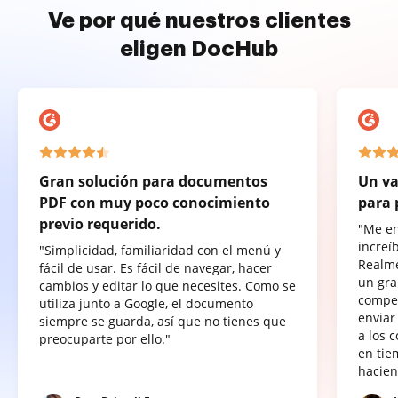
Ve por qué nuestros clientes
eligen DocHub
Gran solución para documentos
Un va
PDF con muy poco conocimiento
para 
previo requerido.
"Me e
increí
"Simplicidad, familiaridad con el menú y
Realme
fácil de usar. Es fácil de navegar, hacer
un gra
cambios y editar lo que necesites. Como se
compet
utiliza junto a Google, el documento
enviar
siempre se guarda, así que no tienes que
a los 
preocuparte por ello."
en tie
hacien