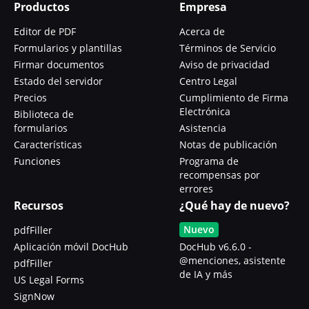
Productos
Empresa
Editor de PDF
Acerca de
Formularios y plantillas
Términos de Servicio
Firmar documentos
Aviso de privacidad
Estado del servidor
Centro Legal
Precios
Cumplimiento de Firma
Electrónica
Biblioteca de
formularios
Asistencia
Características
Notas de publicación
Funciones
Programa de
recompensas por
errores
Recursos
¿Qué hay de nuevo?
Nuevo
pdfFiller
Aplicación móvil DocHub
DocHub v6.6.0 -
@menciones, asistente
pdfFiller
de IA y más
US Legal Forms
SignNow