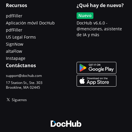
Recursos
¿Qué hay de nuevo?
Nuevo
pdfFiller
Aplicación móvil DocHub
DocHub v6.6.0 -
@menciones, asistente
pdfFiller
de IA y más
US Legal Forms
SignNow
altaFlow
Instapage
Contáctanos
support@dochub.com
17 Station St., Ste. 303
Brookline, MA 02445
Síguenos