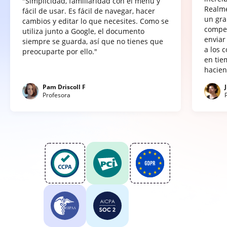
"Simplicidad, familiaridad con el menú y
Realme
fácil de usar. Es fácil de navegar, hacer
un gra
cambios y editar lo que necesites. Como se
compet
utiliza junto a Google, el documento
enviar
siempre se guarda, así que no tienes que
a los 
preocuparte por ello."
en tie
hacien
Pam Driscoll F
Profesora