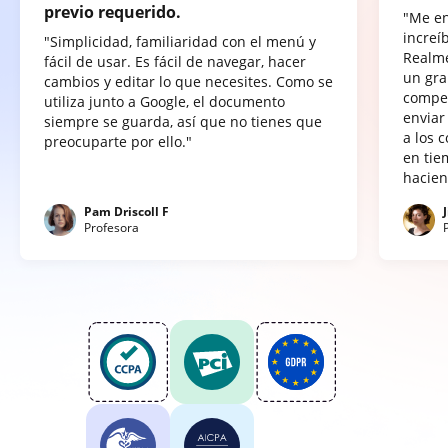
previo requerido.
"Me e
increí
"Simplicidad, familiaridad con el menú y
Realme
fácil de usar. Es fácil de navegar, hacer
un gra
cambios y editar lo que necesites. Como se
compet
utiliza junto a Google, el documento
enviar
siempre se guarda, así que no tienes que
a los 
preocuparte por ello."
en tie
hacien
Pam Driscoll F
Profesora