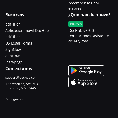
recompensas por
errores
Recursos
¿Qué hay de nuevo?
Nuevo
pdfFiller
Aplicación móvil DocHub
DocHub v6.6.0 -
@menciones, asistente
pdfFiller
de IA y más
US Legal Forms
SignNow
altaFlow
Instapage
Contáctanos
support@dochub.com
17 Station St., Ste. 303
Brookline, MA 02445
Síguenos