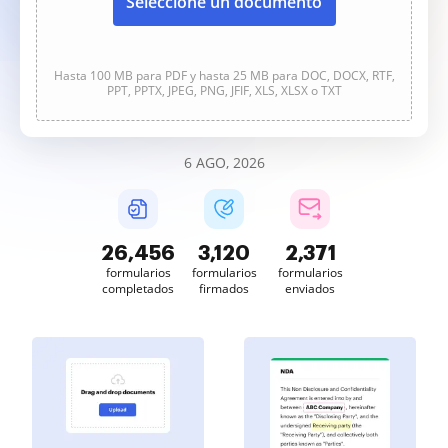
Seleccione un documento
Hasta 100 MB para PDF y hasta 25 MB para DOC, DOCX, RTF,
PPT, PPTX, JPEG, PNG, JFIF, XLS, XLSX o TXT
6 AGO, 2026
26,458
3,120
2,371
formularios
formularios
formularios
completados
firmados
enviados