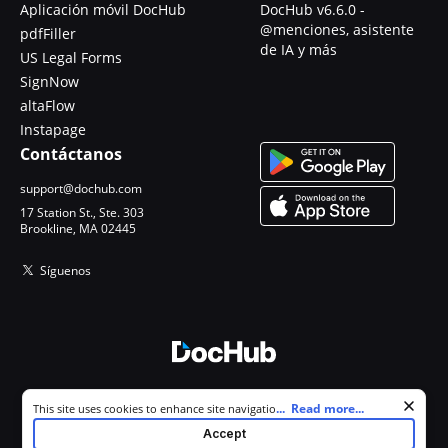
Aplicación móvil DocHub
DocHub v6.6.0 -
@menciones, asistente
pdfFiller
de IA y más
US Legal Forms
SignNow
altaFlow
Instapage
Contáctanos
support@dochub.com
17 Station St., Ste. 303
Brookline, MA 02445
Síguenos
© 2026 DocHub, LLC
Cookie consent notice
...
Read more...
This site uses cookies to enhance site navigation and personalize
Todos los derechos reservados.
your experience. By using this site you agree to our use of cookies as
Accept
described in our
Privacy Notice
. You can modify your selections by