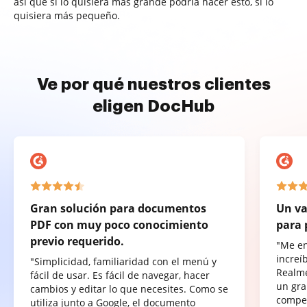
así que si lo quisiera más grande podría hacer esto, si lo
quisiera más pequeño.
Ve por qué nuestros clientes
eligen DocHub
Gran solución para documentos
Un va
PDF con muy poco conocimiento
para 
previo requerido.
"Me e
increí
"Simplicidad, familiaridad con el menú y
Realme
fácil de usar. Es fácil de navegar, hacer
un gra
cambios y editar lo que necesites. Como se
compet
utiliza junto a Google, el documento