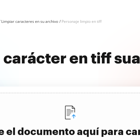
Limpiar caracteres en su archivo
Personaje limpio en tiff
l carácter en tiff s
e el documento aquí para ca