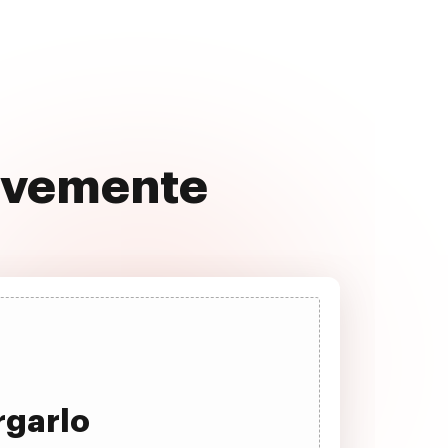
uavemente
rgarlo