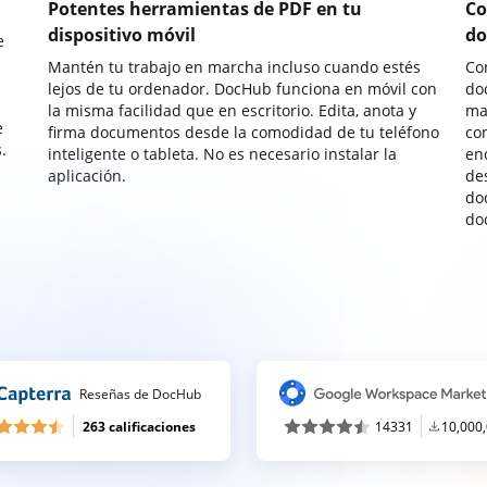
Potentes herramientas de PDF en tu
Co
dispositivo móvil
do
e
Mantén tu trabajo en marcha incluso cuando estés
Co
lejos de tu ordenador. DocHub funciona en móvil con
do
la misma facilidad que en escritorio. Edita, anota y
ma
e
firma documentos desde la comodidad de tu teléfono
co
.
inteligente o tableta. No es necesario instalar la
enc
aplicación.
de
do
do
Reseñas de DocHub
263 calificaciones
14331
10,000