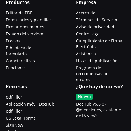
Productos
Empresa
Editor de PDF
Acerca de
Formularios y plantillas
Términos de Servicio
Firmar documentos
Aviso de privacidad
Estado del servidor
Centro Legal
Precios
Cumplimiento de Firma
Electrónica
Biblioteca de
formularios
Asistencia
Características
Notas de publicación
Funciones
Programa de
recompensas por
errores
Recursos
¿Qué hay de nuevo?
Nuevo
pdfFiller
Aplicación móvil DocHub
DocHub v6.6.0 -
@menciones, asistente
pdfFiller
de IA y más
US Legal Forms
SignNow