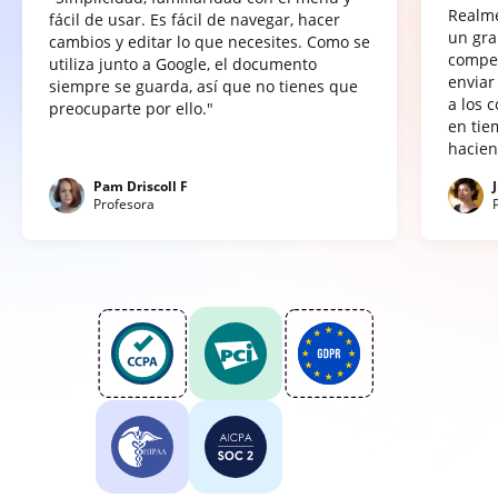
Realme
fácil de usar. Es fácil de navegar, hacer
un gra
cambios y editar lo que necesites. Como se
compet
utiliza junto a Google, el documento
enviar
siempre se guarda, así que no tienes que
a los 
preocuparte por ello."
en tie
hacien
Pam Driscoll F
Profesora