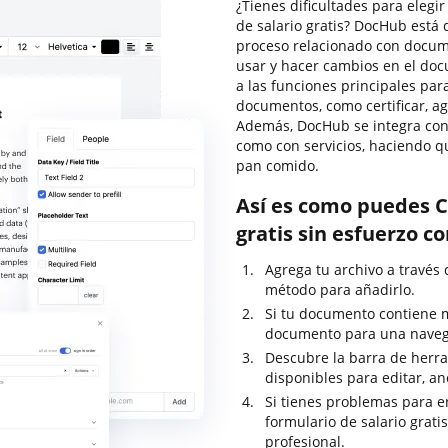
¿Tienes dificultades para elegi
de salario gratis? DocHub está 
proceso relacionado con docume
usar y hacer cambios en el do
a las funciones principales par
documentos, como certificar, agr
Además, DocHub se integra con 
como con servicios, haciendo q
pan comido.
Así es como puedes C
gratis sin esfuerzo c
Agrega tu archivo a través 
método para añadirlo.
Si tu documento contiene m
documento para una navega
Descubre la barra de herra
disponibles para editar, an
Si tienes problemas para e
formulario de salario grati
profesional.