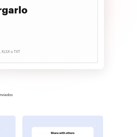
rgarlo
, XLSX o TXT
enviados