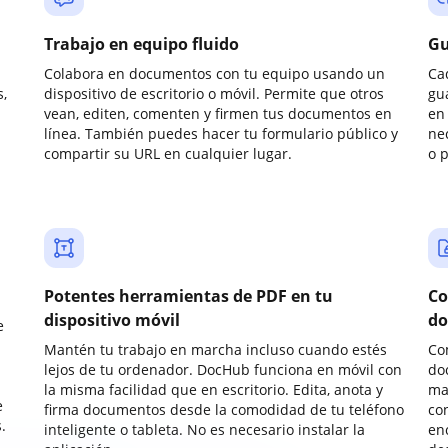
Trabajo en equipo fluido
Gu
Colabora en documentos con tu equipo usando un
Ca
,
dispositivo de escritorio o móvil. Permite que otros
gu
vean, editen, comenten y firmen tus documentos en
en 
línea. También puedes hacer tu formulario público y
ne
compartir su URL en cualquier lugar.
o 
Potentes herramientas de PDF en tu
Co
dispositivo móvil
do
e
Mantén tu trabajo en marcha incluso cuando estés
Co
lejos de tu ordenador. DocHub funciona en móvil con
do
la misma facilidad que en escritorio. Edita, anota y
ma
e
firma documentos desde la comodidad de tu teléfono
co
.
inteligente o tableta. No es necesario instalar la
enc