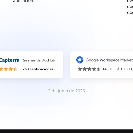
aplicación.
de
do
do
Reseñas de DocHub
263 calificaciones
14331
10,000
2 de junio de 2026