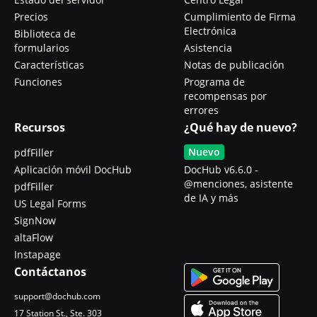
Precios
Cumplimiento de Firma
Electrónica
Biblioteca de
formularios
Asistencia
Características
Notas de publicación
Funciones
Programa de
recompensas por
errores
Recursos
¿Qué hay de nuevo?
Nuevo
pdfFiller
Aplicación móvil DocHub
DocHub v6.6.0 -
@menciones, asistente
pdfFiller
de IA y más
US Legal Forms
SignNow
altaFlow
Instapage
Contáctanos
support@dochub.com
17 Station St., Ste. 303