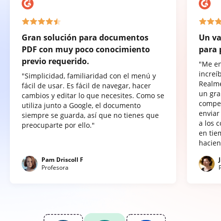
Gran solución para documentos
Un va
PDF con muy poco conocimiento
para 
previo requerido.
"Me e
increí
"Simplicidad, familiaridad con el menú y
Realme
fácil de usar. Es fácil de navegar, hacer
un gra
cambios y editar lo que necesites. Como se
compet
utiliza junto a Google, el documento
enviar
siempre se guarda, así que no tienes que
a los 
preocuparte por ello."
en tie
hacien
Pam Driscoll F
Profesora