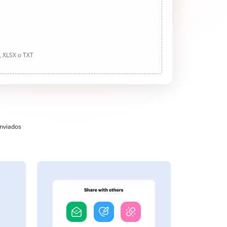
, XLSX o TXT
enviados