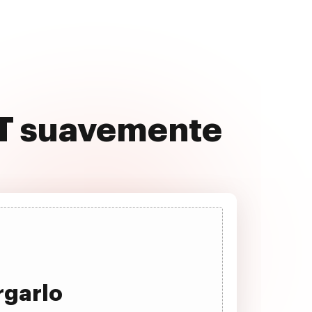
XT suavemente
rgarlo