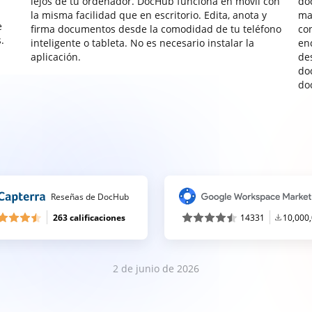
lejos de tu ordenador. DocHub funciona en móvil con
do
la misma facilidad que en escritorio. Edita, anota y
ma
e
firma documentos desde la comodidad de tu teléfono
co
.
inteligente o tableta. No es necesario instalar la
enc
aplicación.
de
do
do
Reseñas de DocHub
263 calificaciones
14331
10,000
2 de junio de 2026