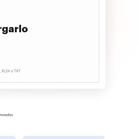
rgarlo
, XLSX o TXT
enviados