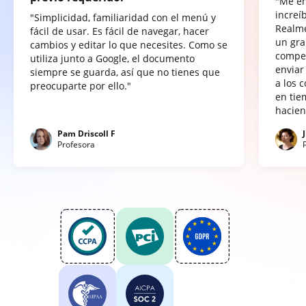
"Me e
increí
"Simplicidad, familiaridad con el menú y
Realme
fácil de usar. Es fácil de navegar, hacer
un gra
cambios y editar lo que necesites. Como se
compet
utiliza junto a Google, el documento
enviar
siempre se guarda, así que no tienes que
a los 
preocuparte por ello."
en tie
hacien
Pam Driscoll F
Profesora