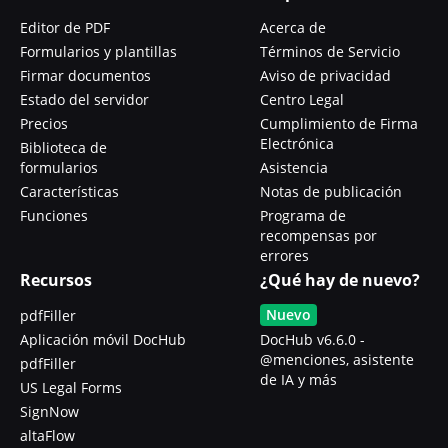
Editor de PDF
Acerca de
Formularios y plantillas
Términos de Servicio
Firmar documentos
Aviso de privacidad
Estado del servidor
Centro Legal
Precios
Cumplimiento de Firma
Electrónica
Biblioteca de
formularios
Asistencia
Características
Notas de publicación
Funciones
Programa de
recompensas por
errores
Recursos
¿Qué hay de nuevo?
Nuevo
pdfFiller
Aplicación móvil DocHub
DocHub v6.6.0 -
@menciones, asistente
pdfFiller
de IA y más
US Legal Forms
SignNow
altaFlow