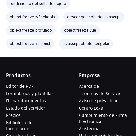
rendimiento del sello de objeto
object.freeze w3schools
descongelar objeto javascript
object.freeze profundo
object.freeze vue
object.freeze vs const
javascript objeto congelar
Productos
Empresa
Editor de PDF
Acerca de
Formularios y plantillas
Términos de Servicio
Firmar documentos
Aviso de privacidad
Estado del servidor
Centro Legal
Precios
Cumplimiento de Firma
Electrónica
Biblioteca de
formularios
Asistencia
Características
Notas de publicación