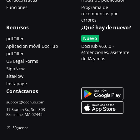
Funciones
Programa de
recompensas por
errores
Recursos
¿Qué hay de nuevo?
Nuevo
pdfFiller
Aplicación móvil DocHub
DocHub v6.6.0 -
@menciones, asistente
pdfFiller
de IA y más
US Legal Forms
SignNow
altaFlow
Instapage
Contáctanos
support@dochub.com
17 Station St., Ste. 303
Brookline, MA 02445
Síguenos