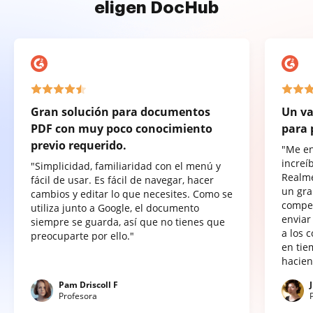
eligen DocHub
Gran solución para documentos
Un va
PDF con muy poco conocimiento
para 
previo requerido.
"Me e
increí
"Simplicidad, familiaridad con el menú y
Realme
fácil de usar. Es fácil de navegar, hacer
un gra
cambios y editar lo que necesites. Como se
compet
utiliza junto a Google, el documento
enviar
siempre se guarda, así que no tienes que
a los 
preocuparte por ello."
en tie
hacien
Pam Driscoll F
Profesora