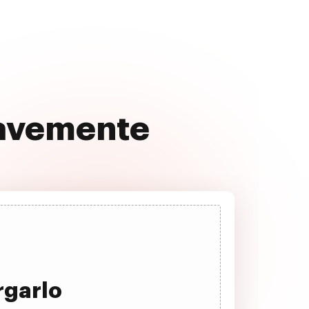
uavemente
rgarlo