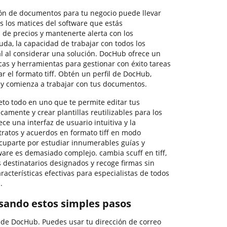
tión de documentos para tu negocio puede llevar
s los matices del software que estás
de precios y mantenerte alerta con los
da, la capacidad de trabajar con todos los
tal al considerar una solución. DocHub ofrece un
cas y herramientas para gestionar con éxito tareas
ar el formato tiff. Obtén un perfil de DocHub,
o y comienza a trabajar con tus documentos.
o todo en uno que te permite editar tus
camente y crear plantillas reutilizables para los
ce una interfaz de usuario intuitiva y la
tratos y acuerdos en formato tiff en modo
ocuparte por estudiar innumerables guías y
ware es demasiado complejo. cambia scuff en tiff,
 destinatarios designados y recoge firmas sin
racterísticas efectivas para especialistas de todos
.
usando estos simples pasos
o de DocHub. Puedes usar tu dirección de correo