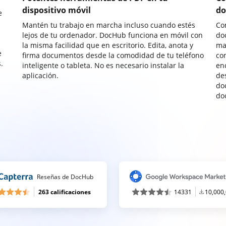
dispositivo móvil
do
e
Mantén tu trabajo en marcha incluso cuando estés
Co
lejos de tu ordenador. DocHub funciona en móvil con
do
la misma facilidad que en escritorio. Edita, anota y
ma
e
firma documentos desde la comodidad de tu teléfono
co
.
inteligente o tableta. No es necesario instalar la
enc
aplicación.
de
do
do
Reseñas de DocHub
263 calificaciones
14331
10,000