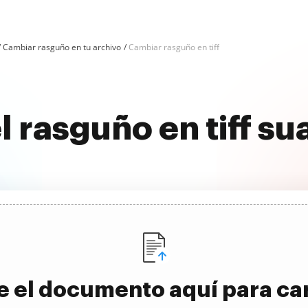
Cambiar rasguño en tu archivo
Cambiar rasguño en tiff
l rasguño en tiff s
e el documento aquí para ca