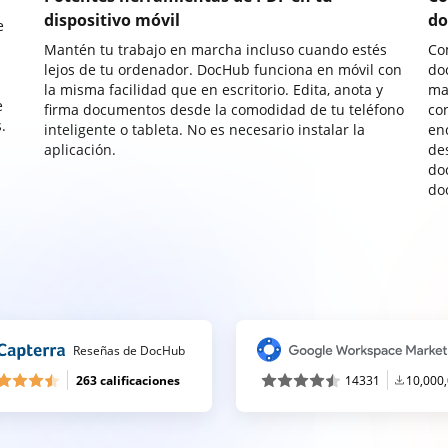
dispositivo móvil
do
e
Mantén tu trabajo en marcha incluso cuando estés
Co
lejos de tu ordenador. DocHub funciona en móvil con
do
la misma facilidad que en escritorio. Edita, anota y
ma
e
firma documentos desde la comodidad de tu teléfono
co
.
inteligente o tableta. No es necesario instalar la
enc
aplicación.
de
do
do
Reseñas de DocHub
263 calificaciones
14331
10,000