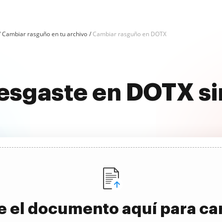
Cambiar rasguño en tu archivo
Cambiar rasguño en DOTX
esgaste en DOTX s
e el documento aquí para ca