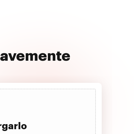
suavemente
rgarlo