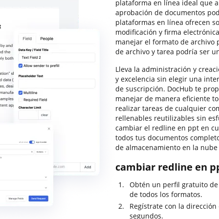
plataforma en línea ideal que 
aprobación de documentos podr
plataformas en línea ofrecen 
modificación y firma electrónica
manejar el formato de archivo
de archivo y tarea podría ser u
Lleva la administración y creac
y excelencia sin elegir una int
de suscripción. DocHub te prop
manejar de manera eficiente tod
realizar tareas de cualquier co
rellenables reutilizables sin es
cambiar el redline en ppt en 
todos tus documentos completos
de almacenamiento en la nube 
cambiar redline en p
Obtén un perfil gratuito d
de todos los formatos.
Regístrate con la dirección
segundos.