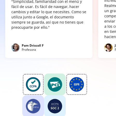
increí
"Simplicidad, familiaridad con el menú y
Realme
fácil de usar. Es fácil de navegar, hacer
un gra
cambios y editar lo que necesites. Como se
compet
utiliza junto a Google, el documento
enviar
siempre se guarda, así que no tienes que
a los 
preocuparte por ello."
en tie
hacien
Pam Driscoll F
Profesora