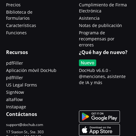
Precios
Cumplimiento de Firma
Electrónica
Biblioteca de
formularios
Asistencia
Características
Notas de publicación
Funciones
Programa de
recompensas por
errores
Recursos
¿Qué hay de nuevo?
Nuevo
pdfFiller
Aplicación móvil DocHub
DocHub v6.6.0 -
@menciones, asistente
pdfFiller
de IA y más
US Legal Forms
SignNow
altaFlow
Instapage
Contáctanos
support@dochub.com
17 Station St., Ste. 303