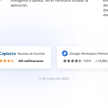
inteligente o tableta. No es necesario instalar la
enc
aplicación.
de
do
do
Reseñas de DocHub
263 calificaciones
14331
10,000
2 de junio de 2026