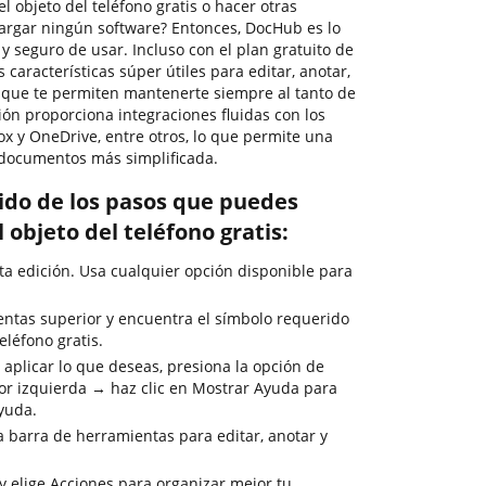
 objeto del teléfono gratis o hacer otras
cargar ningún software? Entonces, DocHub es lo
o y seguro de usar. Incluso con el plan gratuito de
aracterísticas súper útiles para editar, anotar,
 que te permiten mantenerte siempre al tanto de
ión proporciona integraciones fluidas con los
ox y OneDrive, entre otros, lo que permite una
 documentos más simplificada.
rido de los pasos que puedes
 objeto del teléfono gratis:
ta edición. Usa cualquier opción disponible para
entas superior y encuentra el símbolo requerido
eléfono gratis.
 aplicar lo que deseas, presiona la opción de
or izquierda → haz clic en Mostrar Ayuda para
ayuda.
la barra de herramientas para editar, anotar y
y elige Acciones para organizar mejor tu