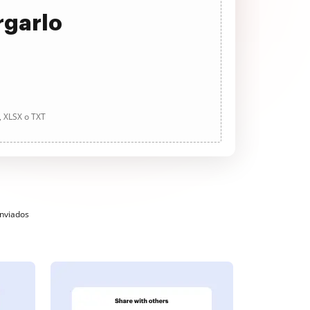
rgarlo
, XLSX o TXT
enviados