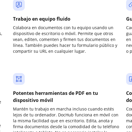
Trabajo en equipo fluido
Gu
Colabora en documentos con tu equipo usando un
Ca
,
dispositivo de escritorio o móvil. Permite que otros
gu
vean, editen, comenten y firmen tus documentos en
en 
línea. También puedes hacer tu formulario público y
ne
compartir su URL en cualquier lugar.
o 
Potentes herramientas de PDF en tu
Co
dispositivo móvil
do
e
Mantén tu trabajo en marcha incluso cuando estés
Co
lejos de tu ordenador. DocHub funciona en móvil con
do
la misma facilidad que en escritorio. Edita, anota y
ma
e
firma documentos desde la comodidad de tu teléfono
co
.