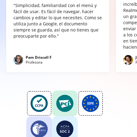
increí
"Simplicidad, familiaridad con el menú y
Realme
fácil de usar. Es fácil de navegar, hacer
un gra
cambios y editar lo que necesites. Como se
compet
utiliza junto a Google, el documento
enviar
siempre se guarda, así que no tienes que
a los 
preocuparte por ello."
en tie
hacien
Pam Driscoll F
Profesora