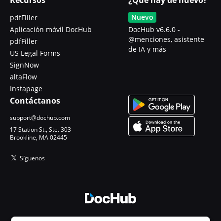
Nuevo
pdfFiller
Aplicación móvil DocHub
DocHub v6.6.0 -
@menciones, asistente
pdfFiller
de IA y más
US Legal Forms
SignNow
altaFlow
Instapage
Contáctanos
support@dochub.com
17 Station St., Ste. 303
Brookline, MA 02445
Síguenos