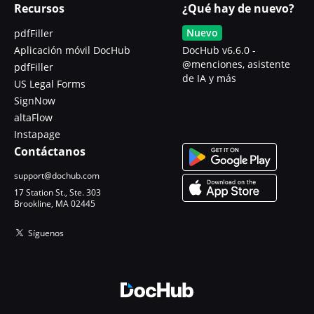
Recursos
¿Qué hay de nuevo?
Nuevo
pdfFiller
Aplicación móvil DocHub
DocHub v6.6.0 -
@menciones, asistente
pdfFiller
de IA y más
US Legal Forms
SignNow
altaFlow
Instapage
Contáctanos
support@dochub.com
17 Station St., Ste. 303
Brookline, MA 02445
Síguenos