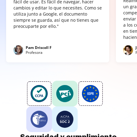
Realme
fácil de usar. Es fácil de navegar, hacer
un gra
cambios y editar lo que necesites. Como se
compet
utiliza junto a Google, el documento
enviar
siempre se guarda, así que no tienes que
a los 
preocuparte por ello."
en tie
hacien
Pam Driscoll F
Profesora