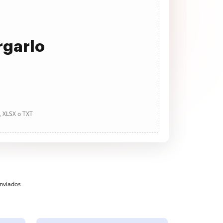
rgarlo
, XLSX o TXT
enviados