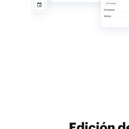
Edición d