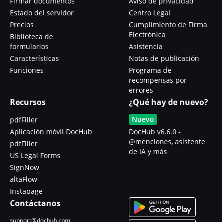
Firmar documentos
Aviso de privacidad
Estado del servidor
Centro Legal
Precios
Cumplimiento de Firma
Electrónica
Biblioteca de
formularios
Asistencia
Características
Notas de publicación
Funciones
Programa de
recompensas por
errores
Recursos
¿Qué hay de nuevo?
Nuevo
pdfFiller
Aplicación móvil DocHub
DocHub v6.6.0 -
@menciones, asistente
pdfFiller
de IA y más
US Legal Forms
SignNow
altaFlow
Instapage
Contáctanos
support@dochub.com