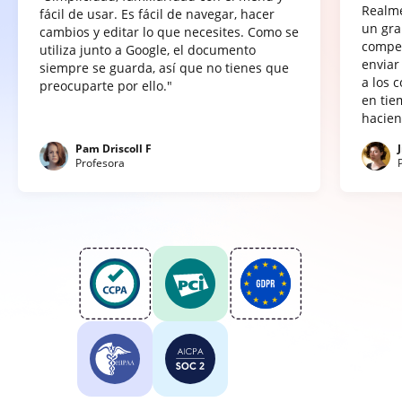
Realme
fácil de usar. Es fácil de navegar, hacer
un gra
cambios y editar lo que necesites. Como se
compet
utiliza junto a Google, el documento
enviar
siempre se guarda, así que no tienes que
a los 
preocuparte por ello."
en tie
hacien
Pam Driscoll F
Profesora